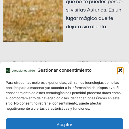
que no te puedes perder
si visitas Asturias. Es un
lugar mágico que te
dejará sin aliento.
Financiado por la Unión Europea con el programa Kit Digital por los fondos Next
Gestionar consentimiento
Generation (EU) del mecanismo de recuperación y resiliencia
Para ofrecer las mejores experiencias, utilizamos tecnologías como las
cookies para almacenar y/o acceder a la información del dispositivo. El
consentimiento de estas tecnologías nos permitirá procesar datos como
el comportamiento de navegación o las identificaciones únicas en este
sitio. No consentir o retirar el consentimiento, puede afectar
negativamente a ciertas características y funciones.
Inicio
|
Nuestros apartamentos
|
Actividades
|
Contacto
Aceptar
Aviso Legal
|
Política de cookies (UE)
|
Política de privacidad
|