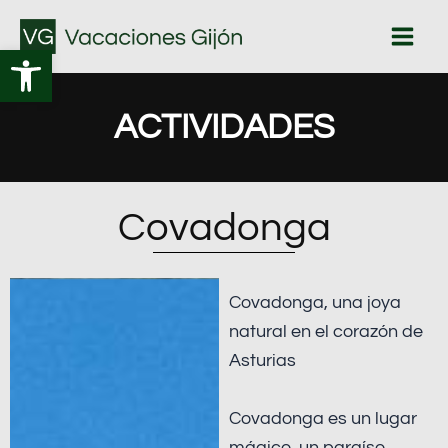
Ir
al
Abrir barra de herramientas
contenido
ACTIVIDADES
Covadonga
Covadonga, una joya
natural en el corazón de
Asturias
Covadonga es un lugar
mágico, un paraíso