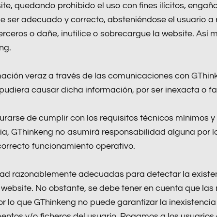
ite, quedando prohibido el uso con fines ilícitos, enga
be ser adecuado y correcto, absteniéndose el usuario a
erceros o dañe, inutilice o sobrecargue la website. Así
ng.
rmación veraz a través de las comunicaciones con GThi
pudiera causar dicha información, por ser inexacta o f
urarse de cumplir con los requisitos técnicos mínimos y
ia, GThinkeng no asumirá responsabilidad alguna por la
correcto funcionamiento operativo.
d razonablemente adecuadas para detectar la existencia
website. No obstante, se debe tener en cuenta que las
r lo que GThinkeng no puede garantizar la inexistencia
mentos y/o ficheros del usuario. Rogamos a los usuarios 